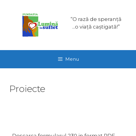
Skip
to
content
“O rază de speranță
...o viață caștigată!”
Menu
Proiecte
Descarca formularul 230 in format PDF